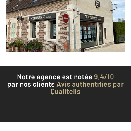
1 bis rue Jean Jaurès
THOUROTTE - 60150
Envoyer un message
Téléphoner à l'agence
Notre agence est notée
9,4/10
par nos clients
Avis authentifiés par
Qualitelis
Voir tous les avis clients