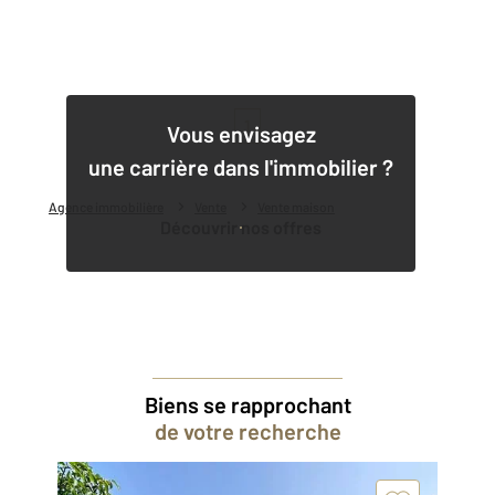
1
Vous envisagez
une carrière dans l'immobilier ?
Agence immobilière
Vente
Vente maison
Découvrir nos offres
Biens se rapprochant
de votre recherche