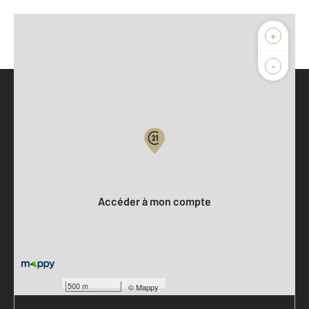
+
-
Parlons de vous, parlons biens
Votre compte :
Accéder à mon compte
500 m
©
Mappy