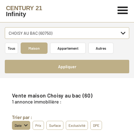
CENTURY 21
Infinity
CHOISY AU BAC (60750)
Tous
Maison
Appartement
Autres
Appliquer
Vente maison Choisy au bac (60)
1 annonce immobilière :
Trier par :
Date
Prix
Surface
Exclusivité
DPE