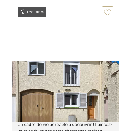
Exclusivité
CHOISY AU BAC 60
2
103,01 m
, 4 pièces
Ref : 2356
Maison à vendre
199 000 €
Choisy au bac Maison lumineuse 3 chambres
Un cadre de vie agréable à découvrir ! Laissez-
vous séduire par cette charmante maison